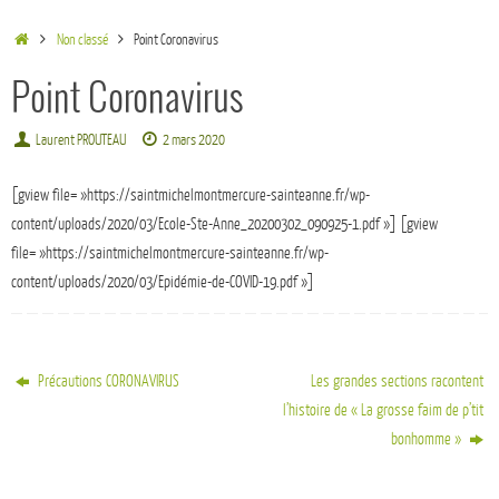
Non classé
Point Coronavirus
Point Coronavirus
Laurent PROUTEAU
2 mars 2020
[gview file= »https://saintmichelmontmercure-sainteanne.fr/wp-
content/uploads/2020/03/Ecole-Ste-Anne_20200302_090925-1.pdf »] [gview
file= »https://saintmichelmontmercure-sainteanne.fr/wp-
content/uploads/2020/03/Epidémie-de-COVID-19.pdf »]
Précautions CORONAVIRUS
Les grandes sections racontent
l’histoire de « La grosse faim de p’tit
bonhomme »