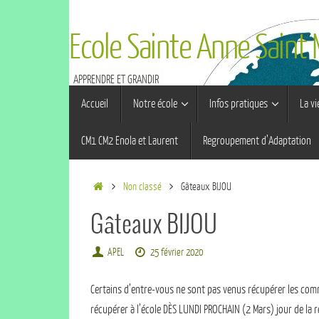
Ecole Sainte Anne Saint
APPRENDRE ET GRANDIR
Accueil
Notre école
Infos pratiques
La vi
CM1 CM2 Enola et Laurent
Regroupement d’Adaptation
Non classé
Gâteaux BIJOU
Gâteaux BIJOU
APEL
25 février 2020
Certains d’entre-vous ne sont pas venus récupérer les com
récupérer à l’école DÈS LUNDI PROCHAIN (2 Mars) jour de la 