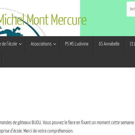
 Michel Mont Mercure
e de l’école
Associations
PS MS Ludivine
GS Annabelle
CE1
mandes de gâteaux BIJOU. Vous pouvez le faire en fixant un moment cette semaine e
reprise d’école. Merci de votre compréhension.