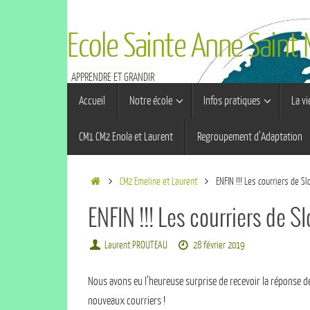
Ecole Sainte Anne Saint
APPRENDRE ET GRANDIR
Accueil
Notre école
Infos pratiques
La vi
CM1 CM2 Enola et Laurent
Regroupement d’Adaptation
CM2 Emeline et Laurent
ENFIN !!! Les courriers de Sl
ENFIN !!! Les courriers de Sl
Laurent PROUTEAU
28 février 2019
Nous avons eu l’heureuse surprise de recevoir la réponse d
nouveaux courriers !