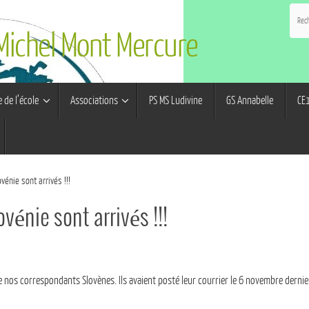
 Michel Mont Mercure
e de l’école
Associations
PS MS Ludivine
GS Annabelle
CE1
ovénie sont arrivés !!!
ovénie sont arrivés !!!
e nos correspondants Slovènes. Ils avaient posté leur courrier le 6 novembre derni