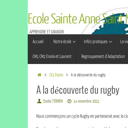
Ecole Sainte Anne Saint
APPRENDRE ET GRANDIR
Accueil
Notre école
Infos pratiques
La vi
CM1 CM2 Enola et Laurent
Regroupement d’Adaptation
CE1 Elodie
A la découverte du rugby
A la découverte du rugby
Elodie TERRIEN
14 novembre 2021
Nous commençons un cycle Rugby en partenariat avec le cl