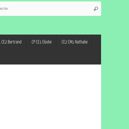
 CE2 Bertrand
CP CE1 Elodie
CE2 CM1 Nathalie