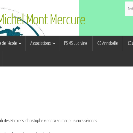
 Michel Mont Mercure
e de l’école
Associations
PS MS Ludivine
GS Annabelle
CE1
ub des Herbiers.
Christophe viendra animer plusieurs séances.