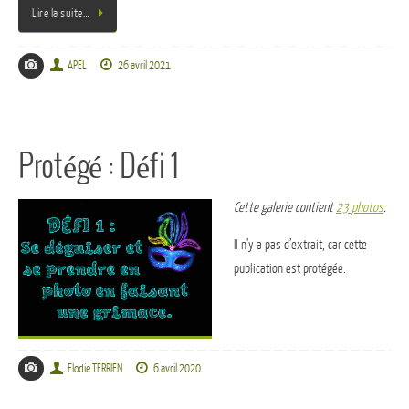
Lire la suite…
APEL
26 avril 2021
Protégé : Défi 1
Cette galerie contient
23 photos
.
Il n’y a pas d’extrait, car cette
publication est protégée.
Elodie TERRIEN
6 avril 2020