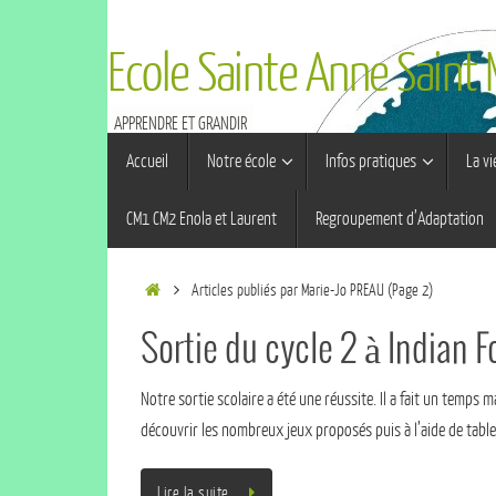
Ecole Sainte Anne Saint
APPRENDRE ET GRANDIR
Accueil
Notre école
Infos pratiques
La vi
CM1 CM2 Enola et Laurent
Regroupement d’Adaptation
Articles publiés par Marie-Jo PREAU
(Page 2)
Sortie du cycle 2 à Indian F
Notre sortie scolaire a été une réussite. Il a fait un temps 
découvrir les nombreux jeux proposés puis à l’aide de tablet
Lire la suite…