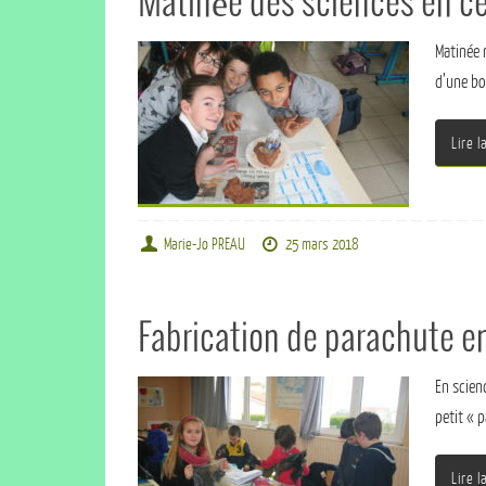
Matinée des sciences en c
Matinée 
d’une bo
Lire l
Marie-Jo PREAU
25 mars 2018
Fabrication de parachute e
En scien
petit « 
Lire l