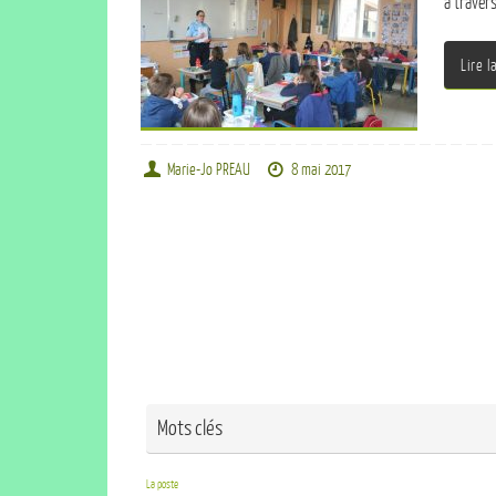
à traver
Lire l
Marie-Jo PREAU
8 mai 2017
Mots clés
La poste