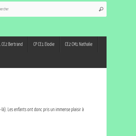
 CE2 Bertrand
CP CE1 Elodie
CE2 CM1 Nathalie
r-là). Les enfants ont donc pris un immense plaisir à