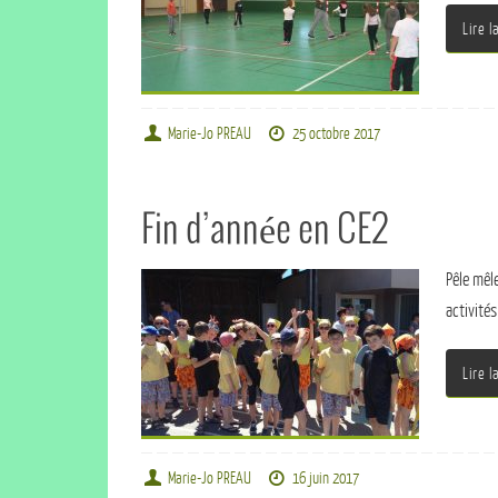
Lire l
Marie-Jo PREAU
25 octobre 2017
Fin d’année en CE2
Pêle mêle
activité
Lire l
Marie-Jo PREAU
16 juin 2017