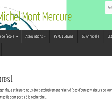
 Michel Mont Mercure
e de l’école
Associations
PS MS Ludivine
GS Annabelle
CE1
orest
magnifique et le parc nous était exclusivement réservé (pas d’autres visiteurs ce jou
tes ils sont partis à la recherche…