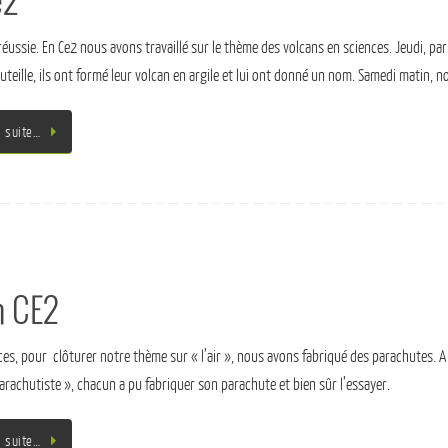
e2
réussie. En Ce2 nous avons travaillé sur le thème des volcans en sciences. Jeudi, par 
uteille, ils ont formé leur volcan en argile et lui ont donné un nom. Samedi matin, 
a suite…
n CE2
ces, pour clôturer notre thème sur « l’air », nous avons fabriqué des parachutes. A l
parachutiste », chacun a pu fabriquer son parachute et bien sûr l’essayer.
a suite…