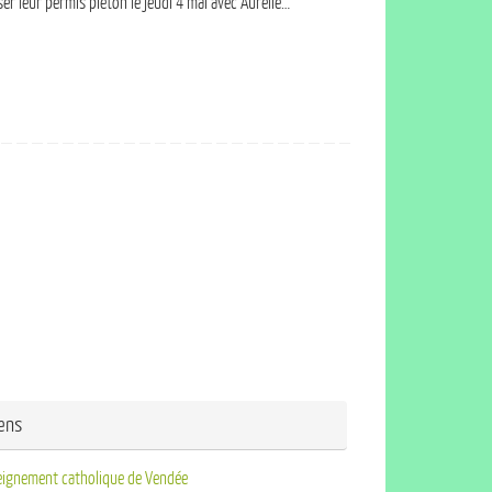
r leur permis piéton le jeudi 4 mai avec Aurélie…
iens
eignement catholique de Vendée