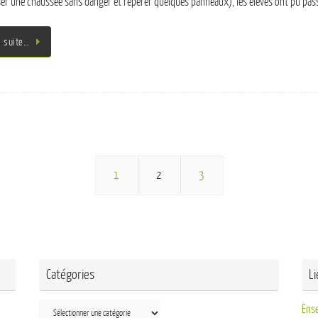
ser une chaussée sans danger et repérer quelques panneaux), les élèves ont pu passe
a suite…
1
2
3
Catégories
L
Ens