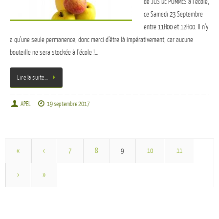
de JUS DE POMMES à l’école,
ce Samedi 23 Septembre
entre 11H00 et 12H00. Il n’y
a qu’une seule permanence, donc merci d’être là impérativement, car aucune
bouteille ne sera stockée à l’école !…
Lire la suite…
APEL
19 septembre 2017
«
‹
7
8
9
10
11
›
»